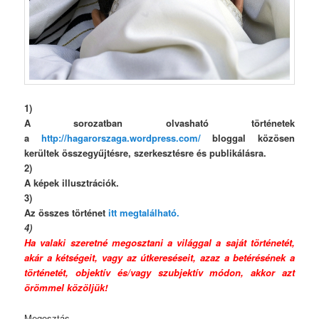
1)
A sorozatban olvasható történetek
a
http://hagarorszaga.wordpress.com/
bloggal közösen
kerültek összegyűjtésre, szerkesztésre és publikálásra.
2)
A képek illusztrációk.
3)
Az összes történet
itt megtalálható.
4)
Ha valaki szeretné megosztani a világgal a saját történetét,
akár a kétségeit, vagy az útkereséseit, azaz a betérésének a
történetét, objektív és/vagy szubjektív módon, akkor azt
örömmel közöljük!
Megosztás