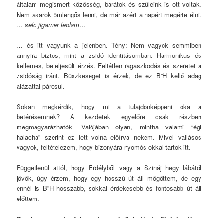
általam megismert közösség, barátok és szüleink is ott voltak.
Nem akarok ömlengős lenni, de már azért a napért megérte élni.
…
selo jigamer leolam
…
… és itt vagyunk a jelenben. Tény: Nem vagyok semmiben
annyira biztos, mint a zsidó identitásomban. Harmonikus és
kellemes, beteljesült érzés. Feltétlen ragaszkodás és szeretet a
zsidóság iránt. Büszkeséget is érzek, de ez B”H kellő adag
alázattal párosul.
Sokan megkérdik, hogy mi a tulajdonképpeni oka a
betérésemnek? A kezdetek egyelőre csak részben
megmagyarázhatók. Valójában olyan, mintha valami “égi
halacha” szerint ez lett volna előírva nekem. Mivel vallásos
vagyok, feltételezem, hogy bizonyára nyomós okkal tartok itt.
Függetlenül attól, hogy Erdélyből vagy a Szináj hegy lábától
jövök, úgy érzem, hogy egy hosszú út áll mögöttem, de egy
ennél is B”H hosszabb, sokkal érdekesebb és fontosabb út áll
előttem.