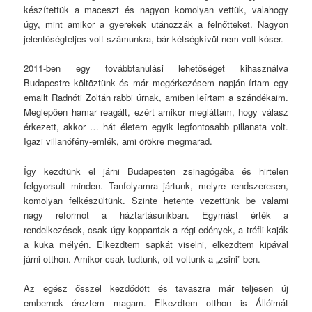
készítettük a maceszt és nagyon komolyan vettük, valahogy
úgy, mint amikor a gyerekek utánozzák a felnőtteket. Nagyon
jelentőségteljes volt számunkra, bár kétségkívül nem volt kóser.
2011-ben egy továbbtanulási lehetőséget kihasználva
Budapestre költöztünk és már megérkezésem napján írtam egy
emailt Radnóti Zoltán rabbi úrnak, amiben leírtam a szándékaim.
Meglepően hamar reagált, ezért amikor megláttam, hogy válasz
érkezett, akkor … hát életem egyik legfontosabb pillanata volt.
Igazi villanófény-emlék, ami örökre megmarad.
Így kezdtünk el járni Budapesten zsinagógába és hirtelen
felgyorsult minden. Tanfolyamra jártunk, melyre rendszeresen,
komolyan felkészültünk. Szinte hetente vezettünk be valami
nagy reformot a háztartásunkban. Egymást érték a
rendelkezések, csak úgy koppantak a régi edények, a tréfli kaják
a kuka mélyén. Elkezdtem sapkát viselni, elkezdtem kipával
járni otthon. Amikor csak tudtunk, ott voltunk a „zsini”-ben.
Az egész ősszel kezdődött és tavaszra már teljesen új
embernek éreztem magam. Elkezdtem otthon is Állóimát