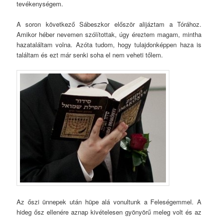
tevékenységem.
A soron következő Sábeszkor először alijáztam a Tórához.
Amikor héber nevemen szólítottak, úgy éreztem magam, mintha
hazataláltam volna. Azóta tudom, hogy tulajdonképpen haza is
találtam és ezt már senki soha el nem veheti tőlem.
Az őszi ünnepek után hüpe alá vonultunk a Feleségemmel. A
hideg ősz ellenére aznap kivételesen gyönyörű meleg volt és az