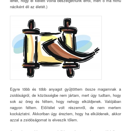
lehet, hogy el kellett volna beszélgetnünk erről, mert ő ma hithű
náciként éli az életét.)
Egyre több és több anyagot gyűjtöttem össze magamnak a
zsidóságról, de közösségbe nem jártam, mert úgy tudtam, hogy
sok az öreg és féltem, hogy nehogy elküldjenek. Valójában
nagyon féltem. Előítélet volt részemről, de nem mertem
kockáztatni. Akkoriban úgy éreztem, hogy ha elküldenek, akkor
azzal a zsidóságomat is elveszik tőlem.