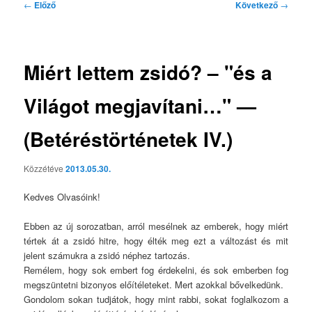
Bejegyzés
←
Előző
Következő
→
navigáció
Miért lettem zsidó? – "és a
Világot megjavítani…" —
(Betéréstörténetek IV.)
Közzétéve
2013.05.30.
Kedves Olvasóink!
Ebben az új sorozatban, arról mesélnek az emberek, hogy miért
tértek át a zsidó hitre, hogy élték meg ezt a változást és mit
jelent számukra a zsidó néphez tartozás.
Remélem, hogy sok embert fog érdekelni, és sok emberben fog
megszüntetni bizonyos előítéleteket. Mert azokkal bővelkedünk.
Gondolom sokan tudjátok, hogy mint rabbi, sokat foglalkozom a