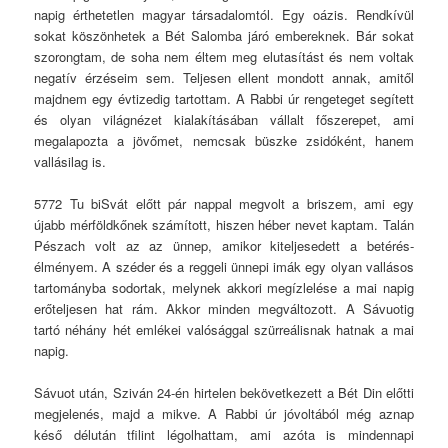
napig érthetetlen magyar társadalomtól. Egy oázis. Rendkívül
sokat köszönhetek a Bét Salomba járó embereknek. Bár sokat
szorongtam, de soha nem éltem meg elutasítást és nem voltak
negatív érzéseim sem. Teljesen ellent mondott annak, amitől
majdnem egy évtizedig tartottam. A Rabbi úr rengeteget segített
és olyan világnézet kialakításában vállalt főszerepet, ami
megalapozta a jövőmet, nemcsak büszke zsidóként, hanem
vallásilag is.
5772 Tu biSvát előtt pár nappal megvolt a briszem, ami egy
újabb mérföldkőnek számított, hiszen héber nevet kaptam. Talán
Pészach volt az az ünnep, amikor kiteljesedett a betérés-
élményem. A széder és a reggeli ünnepi imák egy olyan vallásos
tartományba sodortak, melynek akkori megízlelése a mai napig
erőteljesen hat rám. Akkor minden megváltozott. A Sávuotig
tartó néhány hét emlékei valósággal szürreálisnak hatnak a mai
napig.
Sávuot után, Sziván 24-én hirtelen bekövetkezett a Bét Din előtti
megjelenés, majd a mikve. A Rabbi úr jóvoltából még aznap
késő délután tfilint légolhattam, ami azóta is mindennapi