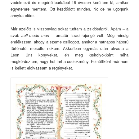
védelmező és megértő burkából 18 évesen kerültem ki, amikor
egyetemre mentem. Ott kezdődött minden. No de ne ugorjunk
annyira előre.
Már azelőtt is viszonylag sokat tudtam a zsidóságról. Apám – a
sváb
self-made man
– amatőr Izrael-rajongó volt. Még mindig
emlékszem, ahogy a szeme csillogott, amikor a hatnapos háború
történetét mesélte nekem. Akkoriban egymás után olvasta a
Leon Uris könyveket, én meg kiskölyökként néha
megkérdeztem, hogy hol tart a cselekmény. Felnőttként már nem
is kellett elolvassam a regényeket.