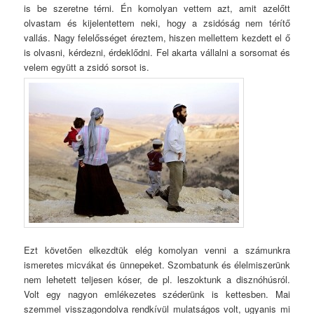
is be szeretne térni. Én komolyan vettem azt, amit azelőtt
olvastam és kijelentettem neki, hogy a zsidóság nem térítő
vallás. Nagy felelősséget éreztem, hiszen mellettem kezdett el ő
is olvasni, kérdezni, érdeklődni. Fel akarta vállalni a sorsomat és
velem együtt a zsidó sorsot is.
Ezt követően elkezdtük elég komolyan venni a számunkra
ismeretes micvákat és ünnepeket. Szombatunk és élelmiszerünk
nem lehetett teljesen kóser, de pl. leszoktunk a disznóhúsról.
Volt egy nagyon emlékezetes széderünk is kettesben. Mai
szemmel visszagondolva rendkívül mulatságos volt, ugyanis mi