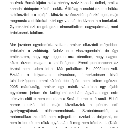
as évek Romániájába azt a néhány száz kanadai dollárt, amit a
kanadai dédapám küldött nekik. Állítólag a család szeme láttára
szétfeszítette a cipőjét, kihúzta az összetűrt pénzköteget, majd
megmosta a dollárokat, kért egy vasalót és kivasalta a bankókat.
Gyerekként ezt rengetegszer elmeséltettem nagyapámmal, mert
érdekesnek találtam.
Már javában egyetemista voltam, amikor elkezdett mélyebben
érdekelni a zsidóság. Nehéz erre visszagondolni, de úgy
emlékszem, hogy egy reggelen arra ébredtem, hogy nagyon
közel érzem magam a zsidósághoz. Ennél pontosabban az
érzést nem tudom leírni. Már próbáltam. Ez 2002-ben volt.
Ezután a folyamatos olvasáson, ismerkedésen kívül
tulajdonképpen semmi különösebb lépést nem tettem egészen
2005 márciusáig, amikor egy másik városban egy újabb
egyetemre jártam és kollégiumi szobám ágyában egy este
lefekvés előtt el nem mondtam a Smá Jiszrael első sorát. Ebből
hamar szokás lett, majd következtek a péntek esti
gyertyagyújtások áldásmormolások. Szobatársamtól, a
matematikus zsenitől nem rejtegettem ezeket a dolgokat, de
nem is beszéltem róluk egyáltalán, ő meg nem kérdezett. (Talán