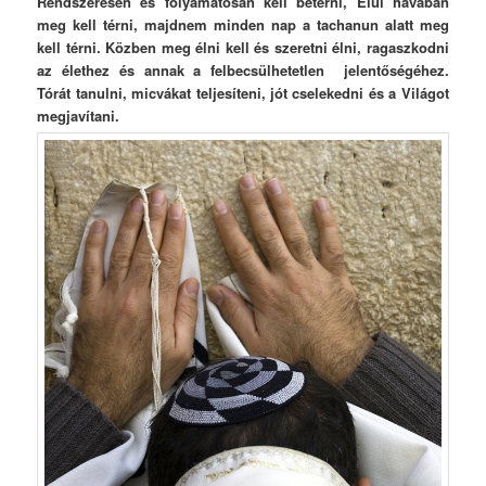
Rendszeresen és folyamatosan kell betérni, Elul havában
meg kell térni, majdnem minden nap a tachanun alatt meg
kell térni. Közben meg élni kell és szeretni élni, ragaszkodni
az élethez és annak a felbecsülhetetlen jelentőségéhez.
Tórát tanulni, micvákat teljesíteni, jót cselekedni és a Világot
megjavítani.