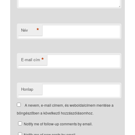
*
Név
*
E-mail cím
Honlap
A nevem, e-mail címem, és weboldalcímem mentése a
böngészőben a következő hozzászólásomhoz.
Notify me of follow-up comments by email.
Notify me of new posts by email.