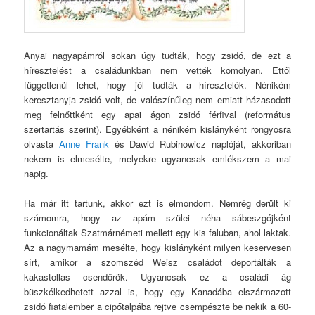
Anyai nagyapámról sokan úgy tudták, hogy zsidó, de ezt a
híresztelést a családunkban nem vették komolyan. Ettől
függetlenül lehet, hogy jól tudták a híresztelők. Nénikém
keresztanyja zsidó volt, de valószínűleg nem emiatt házasodott
meg felnőttként egy apai ágon zsidó férfival (református
szertartás szerint). Egyébként a nénikém kislányként rongyosra
olvasta
Anne Frank
és Dawid Rubinowicz naplóját, akkoriban
nekem is elmesélte, melyekre ugyancsak emlékszem a mai
napig.
Ha már itt tartunk, akkor ezt is elmondom. Nemrég derült ki
számomra, hogy az apám szülei néha sábeszgójként
funkcionáltak Szatmárnémeti mellett egy kis faluban, ahol laktak.
Az a nagymamám mesélte, hogy kislányként milyen keservesen
sírt, amikor a szomszéd Weisz családot deportálták a
kakastollas csendőrök. Ugyancsak ez a családi ág
büszkélkedhetett azzal is, hogy egy Kanadába elszármazott
zsidó fiatalember a cipőtalpába rejtve csempészte be nekik a 60-