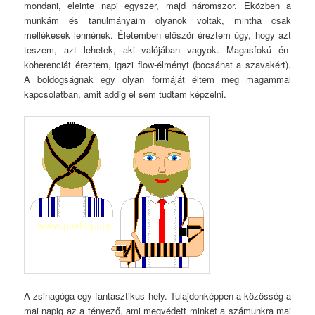
mondani, eleinte napi egyszer, majd háromszor. Eközben a
munkám és tanulmányaim olyanok voltak, mintha csak
mellékesek lennének. Életemben először éreztem úgy, hogy azt
teszem, azt lehetek, aki valójában vagyok. Magasfokú én-
koherenciát éreztem, igazi flow-élményt (bocsánat a szavakért).
A boldogságnak egy olyan formáját éltem meg magammal
kapcsolatban, amit addig el sem tudtam képzelni.
A zsinagóga egy fantasztikus hely. Tulajdonképpen a közösség a
mai napig az a tényező, ami megvédett minket a számunkra mai