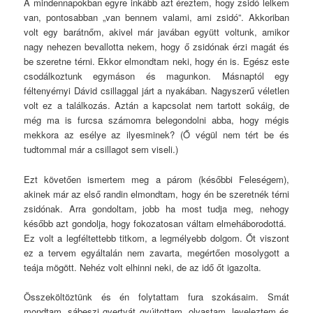
A mindennapokban egyre inkább azt éreztem, hogy zsidó lelkem
van, pontosabban „van bennem valami, ami zsidó”. Akkoriban
volt egy barátnőm, akivel már javában együtt voltunk, amikor
nagy nehezen bevallotta nekem, hogy ő zsidónak érzi magát és
be szeretne térni. Ekkor elmondtam neki, hogy én is. Egész este
csodálkoztunk egymáson és magunkon. Másnaptól egy
féltenyérnyi Dávid csillaggal járt a nyakában. Nagyszerű véletlen
volt ez a találkozás. Aztán a kapcsolat nem tartott sokáig, de
még ma is furcsa számomra belegondolni abba, hogy mégis
mekkora az esélye az ilyesminek? (Ő végül nem tért be és
tudtommal már a csillagot sem viseli.)
Ezt követően ismertem meg a párom (későbbi Feleségem),
akinek már az első randin elmondtam, hogy én be szeretnék térni
zsidónak. Arra gondoltam, jobb ha most tudja meg, nehogy
később azt gondolja, hogy fokozatosan váltam elmeháborodottá.
Ez volt a legféltettebb titkom, a legmélyebb dolgom. Őt viszont
ez a tervem egyáltalán nem zavarta, megértően mosolygott a
teája mögött. Nehéz volt elhinni neki, de az idő őt igazolta.
Összeköltöztünk és én folytattam fura szokásaim. Smát
mondtam, sábeszi gyertyát gyújtottam, olvastam, leveleztem és