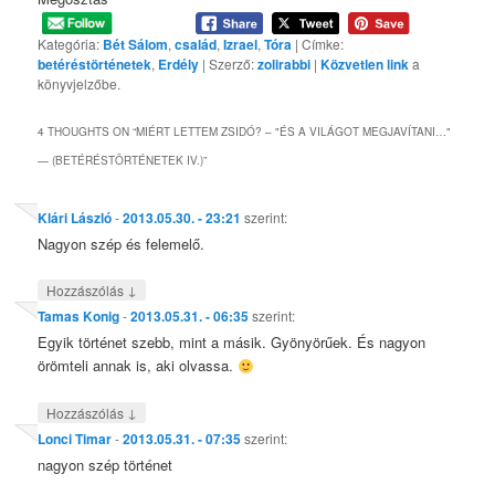
Kategória:
Bét Sálom
,
család
,
Izrael
,
Tóra
| Címke:
betéréstörténetek
,
Erdély
| Szerző:
zolirabbi
|
Közvetlen link
a
könyvjelzőbe.
4 THOUGHTS ON “
MIÉRT LETTEM ZSIDÓ? – "ÉS A VILÁGOT MEGJAVÍTANI…"
— (BETÉRÉSTÖRTÉNETEK IV.)
”
Klári László
-
2013.05.30. - 23:21
szerint:
Nagyon szép és felemelő.
↓
Hozzászólás
Tamas Konig
-
2013.05.31. - 06:35
szerint:
Egyik történet szebb, mint a másik. Gyönyörűek. És nagyon
örömteli annak is, aki olvassa.
↓
Hozzászólás
Lonci Timar
-
2013.05.31. - 07:35
szerint:
nagyon szép történet