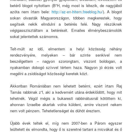
betérő blogot nyitottam (B”H, még most is létezik, de nagyjából
azóta nem írtam bele:
http://az-en-hitem.freeblog.hu/
). A blogot
sokan olvasták Magyarországon, többen megkerestek, hogy
segítsek nekik elindulni a betérés felé. Nagy részüknek
végigasszisztáltam a betérését. Emailes élménybeszámolóik
sokat jelentettek számomra.
Telt-múlt az idő, elmentem a helyi közösség néhány
rendezvényére, melyeken – bár szinte senkivel nem
beszélgettem – nagyon szorongtam, viszont boldogan, a
nyakamban dobogó szívvel tértem haza. Nagyon jó érzés volt
megélni a zsidóságot közösségi keretek közt.
Akkoriban Romániában nem lehetett betérni, ezért írtam Raj
Tamás rabbinak z”l, aki a kedvemért utána érdeklődött, hogy mit
tehetnék. Végül mégis a bukaresti rabbinátusnál kötöttem ki,
ahonnan Izraelbe akartak volna küldeni, amire viszont nekem
nem volt pénzem. Tehetetlenséget és dühöt éreztem.
Újabb évek teltek el, míg nem 2007-ben a Párom egyszer
leültetett és elmondta, hogy ő is szeretné tartani a micvákat és ő