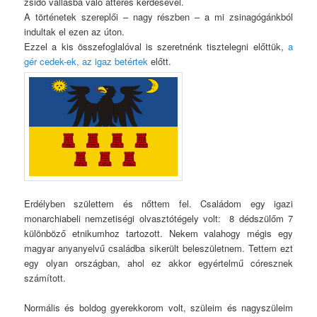
zsidó vallásba való áttérés kérdésével.
A történetek szereplői – nagy részben – a mi zsinagógánkból
indultak el ezen az úton.
Ezzel a kis összefoglalóval is szeretnénk tisztelegni előttük,
a
gér cedek-ek, az igaz betértek
előtt.
Erdélyben születtem és nőttem fel. Családom egy igazi
monarchiabeli nemzetiségi olvasztótégely volt: 8 dédszülőm 7
különböző etnikumhoz tartozott. Nekem valahogy mégis egy
magyar anyanyelvű családba sikerült beleszületnem. Tettem ezt
egy olyan országban, ahol ez akkor egyértelmű córesznek
számított.
Normális és boldog gyerekkorom volt, szüleim és nagyszüleim